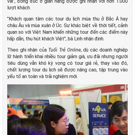
vai", đông đúc ở gian hàng được ghi nhận với hơn 1.000
lượt khách.
"Khách quan tâm các tour du lịch mùa thu ở Bắc Á hay
châu Âu và mùa xuân ở Úc. Sự khác biệt về thời tiết, cảnh
quan so với Việt Nam khiến những tour đến các điểm này
hấp dẫn, thu hút khách Việt", bà Linh nhận định.
Theo ghi nhận của
Tuổi Trẻ Online
, dù các doanh nghiệp
lữ hành triển khai nhiều tour giảm giá, ưu đãi nhưng người
tiêu dùng vẫn khó kỳ vọng có tour giá rẻ, thay vào đó,
chất lượng tour du lịch sẽ được nâng cao, tập trung vào
yếu tố an toàn và trải nghiệm mới.