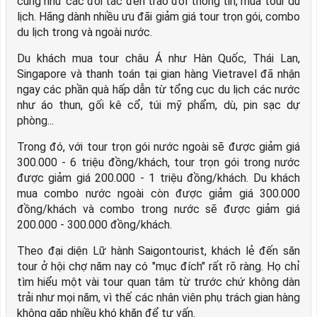
cũng như các đối tác đến trao đổi thông tin, mua tour du
lịch. Hãng dành nhiều ưu đãi giảm giá tour trọn gói, combo
du lịch trong và ngoài nước.
Du khách mua tour châu Á như Hàn Quốc, Thái Lan,
Singapore và thanh toán tại gian hàng Vietravel đã nhận
ngay các phần quà hấp dẫn từ tổng cục du lịch các nước
như áo thun, gối kê cổ, túi mỹ phẩm, dù, pin sạc dự
phòng...
Trong đó, với tour trọn gói nước ngoài sẽ được giảm giá
300.000 - 6 triệu đồng/khách, tour trọn gói trong nước
được giảm giá 200.000 - 1 triệu đồng/khách. Du khách
mua combo nước ngoài còn được giảm giá 300.000
đồng/khách và combo trong nước sẽ được giảm giá
200.000 - 300.000 đồng/khách.
Theo đại diện Lữ hành Saigontourist, khách lẻ đến săn
tour ở hội chợ năm nay có "mục đích" rất rõ ràng. Họ chỉ
tìm hiểu một vài tour quan tâm từ trước chứ không dàn
trải như mọi năm, vì thế các nhân viên phụ trách gian hàng
không gặp nhiều khó khăn để tư vấn.