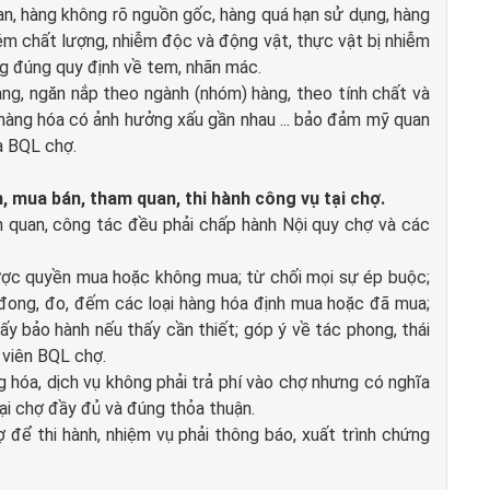
ian, hàng không rõ nguồn gốc, hàng quá hạn sử dụng, hàng
m chất lượng, nhiễm độc và động vật, thực vật bị nhiễm
ng đúng quy định về tem, nhãn mác.
àng, ngăn nắp theo ngành (nhóm) hàng, theo tính chất và
hàng hóa có ảnh hưởng xấu gần nhau ... bảo đảm mỹ quan
a BQL chợ.
h, mua bán, tham quan, thi hành công vụ tại chợ.
m quan, công tác đều phải chấp hành Nội quy chợ và các
được quyền mua hoặc không mua; từ chối mọi sự ép buộc;
, đong, đo, đếm các loại hàng hóa định mua hoặc đã mua;
y bảo hành nếu thấy cần thiết; góp ý về tác phong, thái
 viên BQL chợ.
hóa, dịch vụ không phải trả phí vào chợ nhưng có nghĩa
tại chợ đầy đủ và đúng thỏa thuận.
 để thi hành, nhiệm vụ phải thông báo, xuất trình chứng