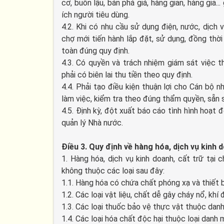
cơ, buôn lậu, bán phá giá, hàng gian, hàng giả.
ích người tiêu dùng.
4.2. Khi có nhu cầu sử dụng điện, nước, dịch 
chợ mới tiến hành lắp đặt, sử dụng, đồng thời
toàn đúng quy định.
4.3. Có quyền và trách nhiệm giám sát việc t
phải có biên lai thu tiền theo quy định.
4.4. Phải tạo điều kiện thuận lợi cho Cán bộ
làm việc, kiểm tra theo đúng thẩm quyền, sẵn sà
4.5. Định kỳ, đột xuất báo cáo tình hình hoạ
quản lý Nhà nước.
Điều 3. Quy định về hàng hóa, dịch vụ kinh d
1. Hàng hóa, dịch vụ kinh doanh, cất trữ tạ
không thuộc các loại sau đây:
1.1. Hàng hóa có chứa chất phóng xạ và thiết b
1.2. Các loại vật liệu, chất dễ gây cháy nổ, khí 
1.3. Các loại thuốc bảo vệ thực vật thuộc dan
1.4. Các loại hóa chất độc hại thuộc loại danh 