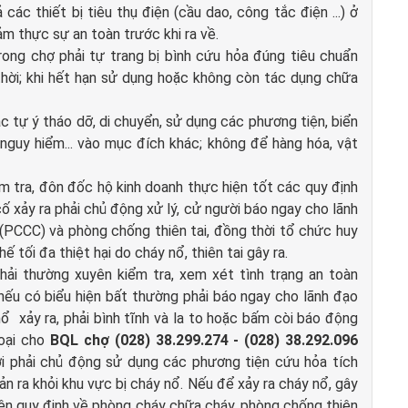
các thiết bị tiêu thụ điện (cầu dao, công tắc điện ...) ở
ảm thực sự an toàn trước khi ra về.
rong chợ phải tự trang bị bình cứu hỏa đúng tiêu chuẩn
hời; khi hết hạn sử dụng hoặc không còn tác dụng chữa
c tự ý tháo dỡ, di chuyển, sử dụng các phương tiện, biển
nguy hiểm... vào mục đích khác; không để hàng hóa, vật
m tra, đôn đốc hộ kinh doanh thực hiện tốt các quy định
cố xảy ra phải chủ động xử lý, cử người báo ngay cho lãnh
PCCC) và phòng chống thiên tai, đồng thời tổ chức huy
tối đa thiệt hại do cháy nổ, thiên tai gây ra.
ải thường xuyên kiểm tra, xem xét tình trạng an toàn
 nếu có biểu hiện bất thường phải báo ngay cho lãnh đạo
nổ xảy ra, phải bình tĩnh và la to hoặc bấm còi báo động
hoại cho
BQL chợ (028) 38.299.274 - (028) 38.292.096
ời phải chủ động sử dụng các phương tiện cứu hỏa tích
ản ra khỏi khu vực bị cháy nổ. Nếu để xảy ra cháy nổ, gây
 hiện quy định về phòng cháy chữa cháy, phòng chống thiên