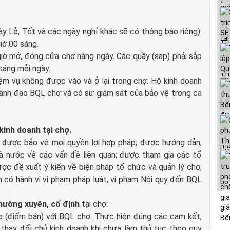
ày Lễ, Tết và các ngày nghỉ khác sẽ có thông báo riêng).
iờ 00 sáng.
giờ mở, đóng cửa chợ hàng ngày. Các quầy (sạp) phải sắp
sáng mỗi ngày.
iệm vụ không được vào và ở lại trong chợ. Hộ kinh doanh
lãnh đạo BQL chợ và có sự giám sát của bảo vệ trong ca
kinh doanh tại chợ.
 được bảo vệ mọi quyền lợi hợp pháp; được hướng dẫn,
hà nước về các vấn đề liên quan; được tham gia các tổ
ợc đề xuất ý kiến về biện pháp tổ chức và quản lý chợ;
n có hành vi vi phạm pháp luật, vi phạm Nội quy đến BQL
hường xuyên, cố định
tại chợ:
ạp (điểm bán) với BQL chợ. Thực hiện đúng các cam kết,
thay đổi chủ kinh doanh khi chưa làm thủ tục theo quy