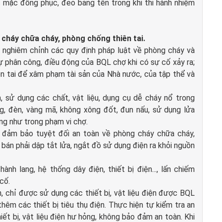
c mặc đồng phục, đeo bảng tên trong khi thi hành nhiệm
cháy chữa cháy, phòng chống thiên tai.
n nghiêm chỉnh các quy định pháp luật về phòng cháy và
ự phân công, điều động của BQL chợ khi có sự cố xảy ra;
ên tai để xâm phạm tài sản của Nhà nước, của tập thể và
, sử dụng các chất, vật liệu, dụng cụ dễ cháy nổ trong
, đèn, vàng mã, không xông đốt, đun nấu, sử dụng lửa
ũng như trong phạm vi chợ.
 đảm bảo tuyệt đối an toàn về phòng cháy chữa cháy,
 bán phải dập tắt lửa, ngắt đồ sử dụng điện ra khỏi nguồn
ành lang, hệ thống dây điện, thiết bị điện..., lấn chiếm
cố.
n, chỉ được sử dụng các thiết bị, vật liệu điện được BQL
êm các thiết bị tiêu thụ điện. Thực hiện tự kiểm tra an
ết bị, vật liệu điện hư hỏng, không bảo đảm an toàn. Khi