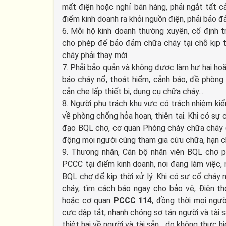
mất điện hoặc nghỉ bán hàng, phải ngắt tất cả 
điểm kinh doanh ra khỏi nguồn điện, phải bảo đ
6. Mỗi hộ kinh doanh thường xuyên, cố định t
cho phép để bảo đảm chữa cháy tại chỗ kịp t
cháy phải thay mới.
7. Phải bảo quản và không được làm hư hại hoặ
báo cháy nổ, thoát hiểm, cảnh báo, đề phòng 
cản che lấp thiết bị, dụng cụ chữa cháy...
8. Người phụ trách khu vực có trách nhiệm kiể
về phòng chống hỏa hoạn, thiên tai. Khi có sự 
đạo BQL chợ, cơ quan Phòng cháy chữa cháy (
động mọi người cùng tham gia cứu chữa, hạn chế 
9. Thương nhân, Cán bộ nhân viên BQL chợ ph
PCCC tại điểm kinh doanh, nơi đang làm việc,
BQL chợ để kịp thời xử lý. Khi có sự cố cháy 
cháy, tìm cách báo ngay cho bảo vệ, Điện t
hoặc cơ quan
PCCC 114
, đồng thời mọi ngư
cực dập tắt, nhanh chóng sơ tán người và tài s
thiệt hại về người và tài sản... do không thực