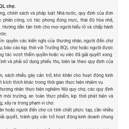
BQL chợ.
ng, chính sách và pháp luật Nhà nước, quy định của đơn
c phân công, có tác phong đúng mực, thái độ hòa nhã,
c. Hướng dẫn tận tình cho mọi người hiểu rõ và chấp hành
ước.
thẩm quyền các kiến nghị của thương nhân, người đến chợ
 vụ; báo cáo kịp thời với Trưởng BQL chợ hoặc người được
ng tác vượt thẩm quyền hoặc vụ việc đã giải quyết xong.
ịnh và phải sử dụng phiếu thu, biên lai theo quy định của
ận, sách nhiễu gây cản trở, khó khăn cho hoạt động kinh
t kích thích khác trong thời gian thực hiện nhiệm vụ.
thương nhân thực hiện nghiêm Nội quy chợ, các quy định
nh môi trường, an toàn thực phẩm, kịp thời phát hiện và
g, xảy ra trong phạm vi chợ.
hân hoặc người đến chợ có tính chất phức tạp, cần nhiều
giải quyết, tránh gây cản trở hoạt động kinh doanh chung