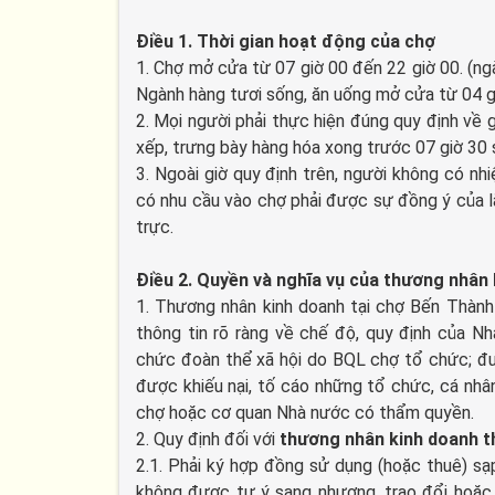
Điều 1. Thời gian hoạt động của chợ
1. Chợ mở cửa từ 07 giờ 00 đến 22 giờ 00. (ng
Ngành hàng tươi sống, ăn uống mở cửa từ 04 g
2. Mọi người phải thực hiện đúng quy định về 
xếp, trưng bày hàng hóa xong trước 07 giờ 30 
3. Ngoài giờ quy định trên, người không có nh
có nhu cầu vào chợ phải được sự đồng ý của 
trực.
Điều 2. Quyền và nghĩa vụ của thương nhân 
1. Thương nhân kinh doanh tại chợ Bến Thành
thông tin rõ ràng về chế độ, quy định của N
chức đoàn thể xã hội do BQL chợ tổ chức; đư
được khiếu nại, tố cáo những tổ chức, cá nhâ
chợ hoặc cơ quan Nhà nước có thẩm quyền.
2. Quy định đối với
thương nhân kinh doanh t
2.1. Phải ký hợp đồng sử dụng (hoặc thuê) s
không được tự ý sang nhượng, trao đổi hoặc 