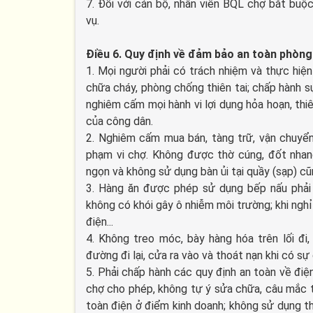
7. Đối với cán bộ, nhân viên BQL chợ bắt buộ
vụ.
Điều 6. Quy định về đảm bảo an toàn phòng 
1. Mọi người phải có trách nhiệm và thực hiệ
chữa cháy, phòng chống thiên tai; chấp hành s
nghiêm cấm mọi hành vi lợi dụng hỏa hoạn, thi
của công dân.
2. Nghiêm cấm mua bán, tàng trữ, vận chuyển
phạm vi chợ. Không được thờ cúng, đốt nhang
ngọn và không sử dụng bàn ủi tại quầy (sạp) c
3. Hàng ăn được phép sử dụng bếp nấu phải
không có khói gây ô nhiễm môi trường; khi nghỉ
điện...
4. Không treo móc, bày hàng hóa trên lối đi, h
đường đi lại, cửa ra vào và thoát nạn khi có sự 
5. Phải chấp hành các quy định an toàn về điệ
chợ cho phép, không tự ý sửa chữa, câu mắc th
toàn điện ở điểm kinh doanh; không sử dụng thi