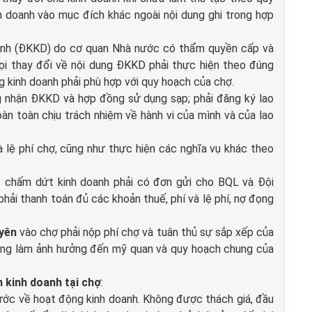
h doanh vào mục đích khác ngoài nội dung ghi trong hợp
oanh (ĐKKD) do cơ quan Nhà nước có thẩm quyền cấp và
ọi thay đổi về nội dung ĐKKD phải thực hiện theo đúng
g kinh doanh phải phù hợp với quy hoạch của chợ.
ng nhận ĐKKD và hợp đồng sử dụng sạp; phải đăng ký lao
àn toàn chịu trách nhiệm về hành vi của mình và của lao
và lệ phí chợ, cũng như thực hiện các nghĩa vụ khác theo
ặc chấm dứt kinh doanh phải có đơn gửi cho BQL và Đội
hải thanh toán đủ các khoản thuế, phí và lệ phí, nợ đọng
yên
vào chợ phải nộp phí chợ và tuân thủ sự sắp xếp của
ông làm ảnh hưởng đến mỹ quan và quy hoạch chung của
 kinh doanh tại chợ
:
ước về hoạt động kinh doanh. Không được thách giá, đầu