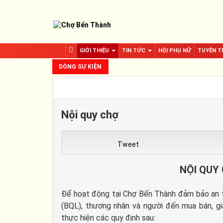
GIỚI THIỆU
TIN TỨC
HỘI PHỤ NỮ
TUYÊN T
DÒNG SỰ KIỆN
Nội quy chợ
Tweet
NỘI QUY
Để hoạt động tại Chợ Bến Thành đảm bảo an to
(BQL), thương nhân và người đến mua bán, gi
thực hiện các quy định sau: