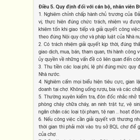
Điều 5. Quy định đối với cán bộ, nhân viên 
1. Nghiêm chỉnh chấp hành chủ trương của Đả
vị; thực hiện đúng chức trách, nhiệm vụ đượ
khiêm tốn khi giao tiếp và giải quyết công việ
theo đúng Nội quy chợ và pháp luật của Nhà n
2. Có trách nhiệm giải quyết kịp thời, đúng 
giao dịch, mua, bán, tham quan, thi hành công
ủy quyền về những vấn đề có liên quan đến cô
3. Thu tiền các loại phí, lệ phí đúng mức quy đ
Nhà nước.
4. Nghiêm cấm mọi biểu hiện tiêu cực, gian l
doanh tại chợ. Không uống rượu, bia và các chấ
5. Thường xuyên kiểm tra, đôn đốc nhắc nhở 
phòng cháy chữa cháy, an ninh trật tự, vệ si
ngăn chặn các loại tội phạm, tệ nạn ... hoạt độn
6. Nếu công việc cần giải quyết với thương n
thời gian thì phải mời vào trụ sở BQL chợ để 
của chợ.