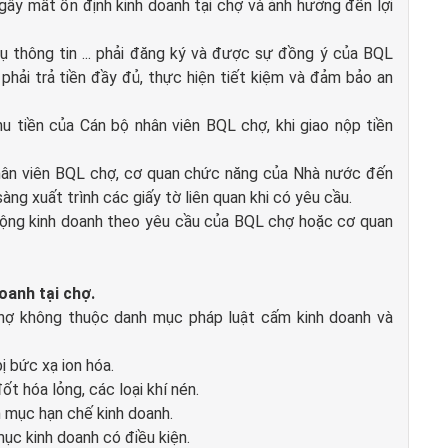
.. gây mất ổn định kinh doanh tại chợ và ảnh hưởng đến lợi
vụ thông tin ... phải đăng ký và được sự đồng ý của BQL
 phải trả tiền đầy đủ, thực hiện tiết kiệm và đảm bảo an
hu tiền của Cán bộ nhân viên BQL chợ, khi giao nộp tiền
 nhân viên BQL chợ, cơ quan chức năng của Nhà nước đến
ng xuất trình các giấy tờ liên quan khi có yêu cầu.
t động kinh doanh theo yêu cầu của BQL chợ hoặc cơ quan
oanh tại chợ.
i chợ không thuộc danh mục pháp luật cấm kinh doanh và
ị bức xạ ion hóa.
đốt hóa lỏng, các loại khí nén.
h mục hạn chế kinh doanh.
mục kinh doanh có điều kiện.