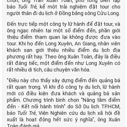
chọn, ông Trần Xuân Toàn, phó tổng biên tập
báo
Tuổi Trẻ,
kể một trải nghiệm đặt tour cho
người thân đi du lịch ở Đồng bằng sông Cửu Long.
Đến trực tiếp một công ty lữ hành để đặt tour, và
ông ngạc nhiên tại một số điểm đến, phần giới
thiệu điểm tham quan lại không được đưa vào
tour. Khi họ đến Long Xuyên, An Giang, nhân viên
khách sạn giới thiệu nhiều điểm du lịch địa
phương rất hay. Theo ông Xuân Toàn, đây là điều
rất đáng tiếc, một điểm đến như Long Xuyên có
rất nhiều di tích, câu chuyện văn hóa.
"Điều này cho thấy xây dựng điểm đến quảng bá
rất quan trọng. Vì khi đó công ty du lịch, lữ hành
mới có điều kiện đưa khách và quảng bá sản
phẩm. Chương trình bình chọn "Nâng tầm điểm
đến - Kết nối hành trình" do Sở Du lịch TP.HCM,
báo
Tuổi Trẻ
, Viện Nghiên cứu du lịch xã hội đề
xuất là hoạt động hết sức ý nghĩa", ông Xuân
Toàn đánh giá.