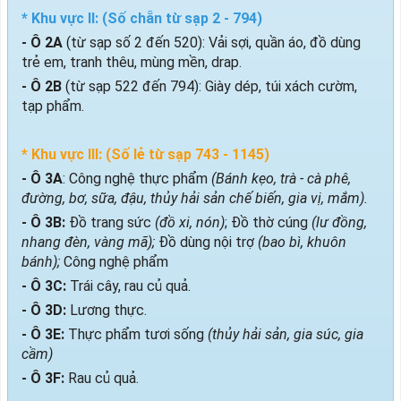
* Khu vực II: (Số chẵn từ sạp 2 - 794)
- Ô 2A
(từ sạp số 2 đến 520): Vải sợi, quần áo, đồ dùng
trẻ em, tranh thêu, mùng mền, drap.
- Ô 2B
(từ sạp 522 đến 794): Giày dép, túi xách cườm,
tạp phẩm.
* Khu vực III: (Số lẻ từ sạp 743 - 1145)
- Ô 3A
: Công nghệ thực phẩm
(Bánh kẹo, trà - cà phê,
đường, bơ, sữa, đậu, thủy hải sản chế biến, gia vị, mắm).
- Ô 3B:
Đồ trang sức
(đồ xi, nón)
; Đồ thờ cúng
(lư đồng,
nhang đèn, vàng mã);
Đồ dùng nội trợ
(bao bì, khuôn
bánh);
Công nghệ phẩm
- Ô 3C:
Trái cây, rau củ quả.
- Ô 3D:
Lương thực.
- Ô 3E:
Thực phẩm tươi sống
(thủy hải sản, gia súc, gia
cầm)
- Ô 3F:
Rau củ quả.