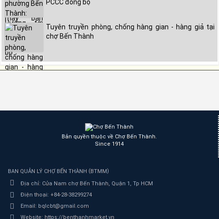
PCCC đồng bộ
Tuyên truyền phòng, chống hàng gian - hàng giả tại
chợ Bến Thành
Bản quyền thuộc về Chợ Bến Thành.
Since 1914
(
)
BAN QUẢN LÝ CHỢ BẾN THÀNH
BTMM
Địa chỉ:
Cửa Nam chợ Bến Thành, Quận 1, Tp HCM
Điện thoại:
+84-28-38299274
Email:
bqlcbt@gmail.com
Website:
https://benthanhmarket.vn