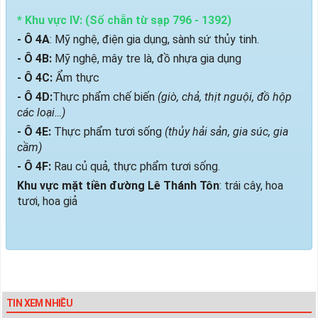
* Khu vực IV: (Số chẵn từ sạp 796 - 1392)
- Ô 4A
: Mỹ nghệ, điện gia dụng, sành sứ thủy tinh.
- Ô 4B:
Mỹ nghệ, mây tre là, đồ nhựa gia dụng
- Ô 4C:
Ẩm thực
- Ô 4D:
Thực phẩm chế biến
(giò, chả, thịt nguội, đồ hộp
các loại…)
- Ô 4E:
Thực phẩm tươi sống
(thủy hải sản, gia súc, gia
cầm)
- Ô 4F:
Rau củ quả, thực phẩm tươi sống.
Khu vực mặt tiền đường Lê Thánh Tôn
: trái cây, hoa
tươi, hoa giả
TIN XEM NHIỀU