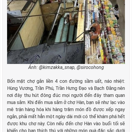
Ảnh: @kimzakka_snap, @sirocohong
Bốn mặt chợ gắn liền 4 con đường sầm uất, náo nhiệt:
Hùng Vương, Trần Phú, Trần Hưng Đạo và Bạch Đằng nên
nơi đây thu hút đông đúc mọi người đến đây tham quan
mua sắm. Khi đến mua sắm ở chợ Hàn, bạn sẽ như lạc vào
mê trận hàng hóa khi hàng trăm món đồ được xếp ngay
ngắn, phải mất hẳn một ngày dài mới có thể khám phá hết
được khu chợ này. Còn nếu đến chợ Hàn vào buổi tối sẽ
khiến cho bạn thích thú với những món quà đặc sắc dưới