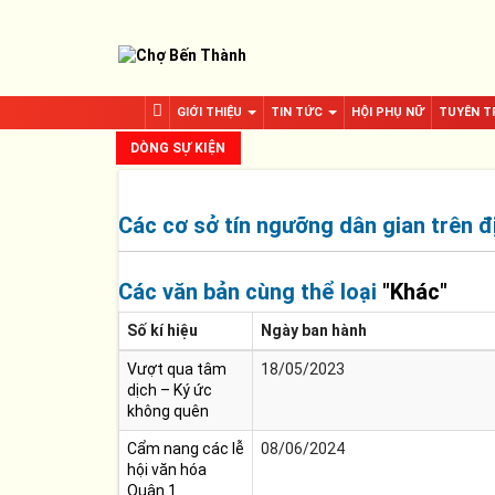
GIỚI THIỆU
TIN TỨC
HỘI PHỤ NỮ
TUYÊN T
DÒNG SỰ KIỆN
Các cơ sở tín ngưỡng dân gian trên đ
Các văn bản cùng thể loại
"Khác"
Số kí hiệu
Ngày ban hành
Vượt qua tâm
18/05/2023
dịch – Ký ức
không quên
Cẩm nang các lễ
08/06/2024
hội văn hóa
Quận 1