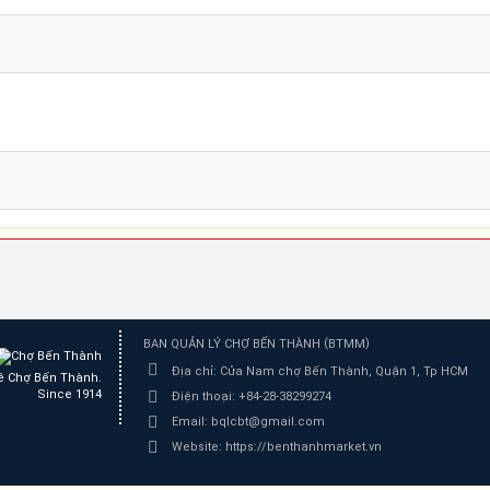
(
)
BAN QUẢN LÝ CHỢ BẾN THÀNH
BTMM
Địa chỉ:
Cửa Nam chợ Bến Thành, Quận 1, Tp HCM
ề Chợ Bến Thành.
Since 1914
Điện thoại:
+84-28-38299274
Email:
bqlcbt@gmail.com
Website:
https://benthanhmarket.vn