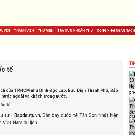
RUYỀN
THÀNH VIÊN
THƯ VIỆN
TRA CỨU KHOẢN THU
CÔNG KHAI NGÂN SÁCH
TI
c tế
lịch của TP.HCM như Dinh Độc Lập, Bưu Điện Thành Phố, Bảo
 nước ngoài và khách trong nước.
ầu tư -
Baodautu.vn
, Sân bay quốc tế Tân Sơn Nhất hiện
 Việt Nam du lịch.