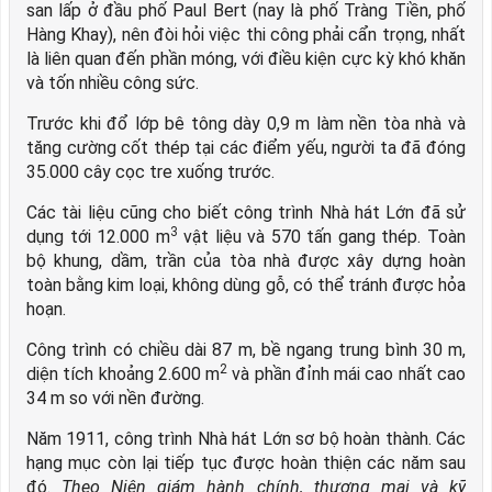
san lấp ở đầu phố Paul Bert (nay là phố Tràng Tiền, phố
Hàng Khay), nên đòi hỏi việc thi công phải cẩn trọng, nhất
là liên quan đến phần móng, với điều kiện cực kỳ khó khăn
và tốn nhiều công sức.
Trước khi đổ lớp bê tông dày 0,9 m làm nền tòa nhà và
tăng cường cốt thép tại các điểm yếu, người ta đã đóng
35.000 cây cọc tre xuống trước.
Các tài liệu cũng cho biết công trình Nhà hát Lớn đã sử
3
dụng tới 12.000 m
vật liệu và 570 tấn gang thép. Toàn
bộ khung, dầm, trần của tòa nhà được xây dựng hoàn
toàn bằng kim loại, không dùng gỗ, có thể tránh được hỏa
hoạn.
Công trình có chiều dài 87 m, bề ngang trung bình 30 m,
2
diện tích khoảng 2.600 m
và phần đỉnh mái cao nhất cao
34 m so với nền đường.
Năm 1911, công trình Nhà hát Lớn sơ bộ hoàn thành. Các
hạng mục còn lại tiếp tục được hoàn thiện các năm sau
đó.
Theo Niên giám hành chính, thương mại và kỹ