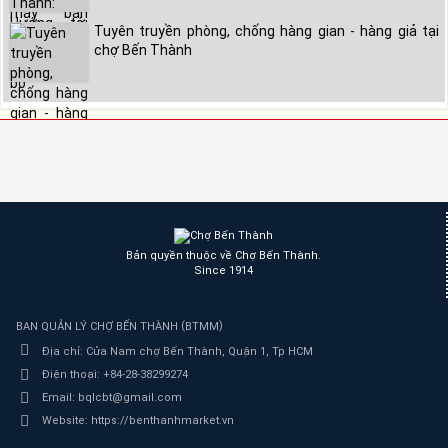
Tuyên truyền phòng, chống hàng gian - hàng giả tại
chợ Bến Thành
Bản quyền thuộc về Chợ Bến Thành.
Since 1914
(
)
BAN QUẢN LÝ CHỢ BẾN THÀNH
BTMM
Địa chỉ:
Cửa Nam chợ Bến Thành, Quận 1, Tp HCM
Điện thoại:
+84-28-38299274
Email:
bqlcbt@gmail.com
Website:
https://benthanhmarket.vn