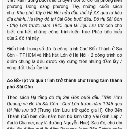
Việt Nam trong buổi đầu chuyển đổi từ đô thị phong kiến
phương Đông sang phương Tây, những cuốn sách
như:
Khu phố Tây ở Hà Nội nửa đầu thế kỷ XX qua tư liệu
địa chính, Hạ tầng đô thị Sài Gòn buổi đầu, Đô thị Sài Gòn
- Chợ Lớn trước năm 1945 qua tài liệu lưu trữ
còn cho
biết chi tiết những công trình kiến trúc Pháp tiêu biểu
của 2 đô thị này.
Điển hình trong số đó là công trình Chợ Bến Thành ở Sài
Gòn - TP.HCM và Nhà hát Lớn ở Hà Nội - 2 công trình có
điểm chung là đều được xây dựng trên những đầm lầy /
vùng đất thấp lầy lội.
Ao Bồ-rệt và quá trình trở thành chợ trung tâm thành
phố Sài Gòn
Theo sách
Hạ tầng đô thị Sài Gòn buổi đầu
(Trần Hữu
Quang) và
Đô thị Sài Gòn - Chợ Lớn trước năm 1945 qua
tài liệu lưu trữ
(Trung tâm Lưu trữ quốc gia II), Chợ Bến
Thành (cũ) ban đầu nằm bên bờ kinh Chợ Vải (kinh Lấp /
đại lộ Charner, nay là đường Nguyễn Huệ). Sau đó, chợ dời