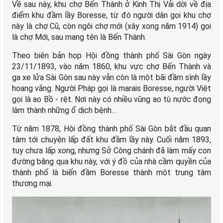
Về sau này, khu chợ Bến Thành ở Kinh Thị Vải dời về địa
điểm khu đầm lầy Boresse, từ đó người dân gọi khu chợ
này là chợ Cũ, còn ngôi chợ mới (xây xong năm 1914) gọi
là chợ Mới, sau mang tên là Bến Thành.
Theo biên bản họp Hội đồng thành phố Sài Gòn ngày
23/11/1893, vào năm 1860, khu vực chợ Bến Thành và
ga xe lửa Sài Gòn sau này vẫn còn là một bãi đầm sình lầy
hoang vắng. Người Pháp gọi là marais Boresse, người Việt
gọi là ao Bồ - rệt. Nơi này có nhiều vũng ao tù nước đọng
làm thành những ổ dịch bệnh…
Từ năm 1878, Hội đồng thành phố Sài Gòn bắt đầu quan
tâm tới chuyện lấp đất khu đầm lầy này. Cuối năm 1893,
tuy chưa lấp xong, nhưng Sở Công chánh đã làm mấy con
đường băng qua khu này, với ý đồ của nhà cầm quyền của
thành phố là biến đầm Boresse thành một trung tâm
thương mại.