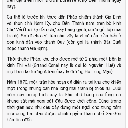
đến địa điểm mới là đầm Boresse (chợ Bến Thành ngày
nay).
Cụ thể là trước khi thực dân Pháp chiếm thành Gia Định
và thôn tính Nam Kỳ, chợ Bến Thành nằm trên bờ kinh
Chợ Vải (thời kỳ đầu chợ xây bằng gạch, sườn gỗ, lợp mái
tranh). Sở dĩ chợ có tên như vậy là vì nó nằm gần bến ở
con kinh dẫn vào thành Quy (còn gọi là thành Bát Quái
hoặc thành Gia Định).
Thời thuộc Pháp, khu chợ được mở từ 2 phía, một bên là
kinh Thị Vải (Grrand Canal nay là đại lộ Nguyễn Huệ) và
một bên là đường Adran (nay là đường Hồ Tùng Mậu).
Năm 1870, một trận hỏa hoạn đã diễn ra tại khu chợ khiến
một trong những căn nhà lồng mái tranh bị thiêu rụi. Cuối
năm này công trình xây lại khu chợ bằng nhà lồng có
khung sắt mái ngói bắt đầu được khởi công. Cũng trong
thời gian này, nhu cầu xây dựng một ngôi chợ trung tâm
mới cũng bắt đầu được chính quyền thành phố Sài Gòn
bàn tính đến.