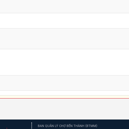
(
)
BAN QUẢN LÝ CHỢ BẾN THÀNH
BTMM