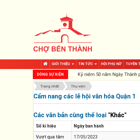
GIỚI THIỆU
TIN TỨC
HỘI PHỤ NỮ
TUYÊN 
Kỷ niệm 50 năm Ngày Thành ph
DÒNG SỰ KIỆN
Trang nhất
Thư viện
Cẩm nang các lễ hội văn hóa Quận 1
Các văn bản cùng thể loại
"Khác"
Số kí hiệu
Ngày ban hành
Vượt qua tâm
17/05/2023